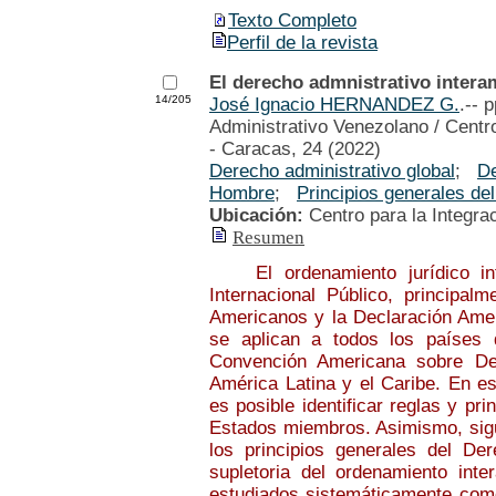
Texto Completo
Perfil de la revista
El derecho admnistrativo intera
14/205
José Ignacio HERNANDEZ G.
.-- 
Administrativo Venezolano / Centro
- Caracas, 24 (2022)
Derecho administrativo global
;
De
Hombre
;
Principios generales de
Ubicación:
Centro para la Integra
Resumen
El ordenamiento jurídico inte
Internacional Público, principa
Americanos y la Declaración Ame
se aplican a todos los países d
Convención Americana sobre De
América Latina y el Caribe. En e
es posible identificar reglas y pri
Estados miembros. Asimismo, sigu
los principios generales del De
supletoria del ordenamiento int
estudiados sistemáticamente como