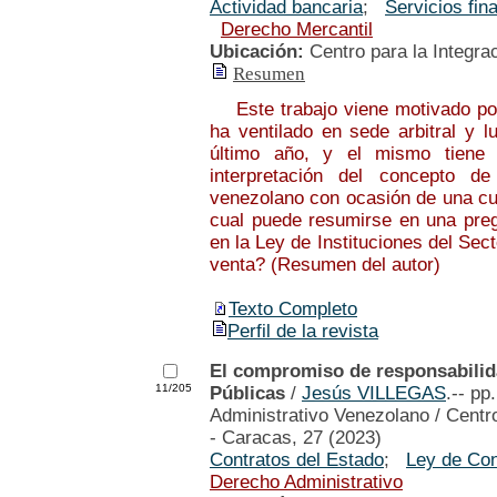
Actividad bancaria
;
Servicios fin
Derecho Mercantil
Ubicación:
Centro para la Integra
Resumen
Este trabajo viene motivado por
ha ventilado en sede arbitral y l
último año, y el mismo tiene 
interpretación del concepto de
venezolano con ocasión de una cues
cual puede resumirse en una pregu
en la Ley de Instituciones del Sec
venta? (Resumen del autor)
Texto Completo
Perfil de la revista
El compromiso de responsabilida
11/205
Públicas
/
Jesús VILLEGAS
.-- pp
Administrativo Venezolano / Centro
- Caracas, 27 (2023)
Contratos del Estado
;
Ley de Con
Derecho Administrativo