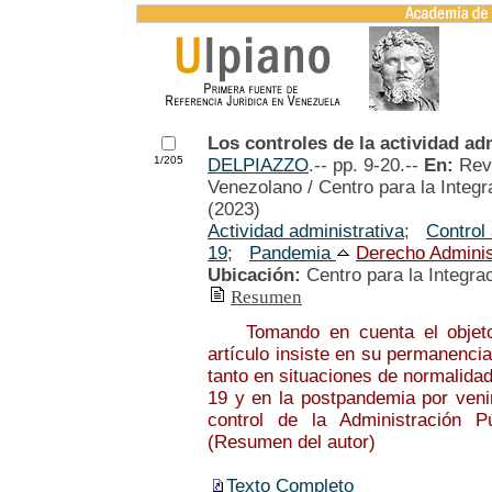
Los controles de la actividad a
1/205
DELPIAZZO
.-- pp. 9-20.--
En:
Rev
Venezolano / Centro para la Integ
(2023)
Actividad administrativa
;
Control 
19
;
Pandemia
Derecho Adminis
Ubicación:
Centro para la Integra
Resumen
Tomando en cuenta el objeto, 
artículo insiste en su permanenci
tanto en situaciones de normalid
19 y en la postpandemia por venir.
control de la Administración P
(Resumen del autor)
Texto Completo