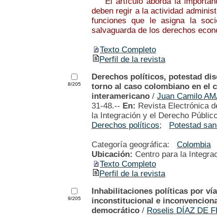
El artículo aborda la importanci
deben regir a la actividad administ
funciones que le asigna la soc
salvaguarda de los derechos econó
Texto Completo
Perfil de la revista
Derechos políticos, potestad dis
8/205
torno al caso colombiano en el 
interamericano
/
Juan Camilo 
31-48.--
En:
Revista Electrónica d
la Integración y el Derecho Públic
Derechos políticos
;
Potestad sa
Categoría geográfica:
Colombia
Ubicación:
Centro para la Integra
Texto Completo
Perfil de la revista
Inhabilitaciones políticas por 
9/205
inconstitucional e inconvencion
democrático
/
Roselis DÍAZ DE 